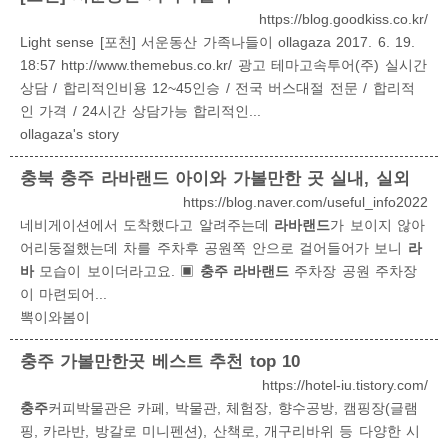
공지사항
라바포토
https://blog.goodkiss.co.kr/
이용후기
라바랜드 FAQ
Light sense [포천] 서운동산 가족나들이 ollagaza 2017. 6. 19.
불편사항신고
18:57 http://www.themebus.co.kr/ 광고 테마고속투어(주) 실시간
지점소개
상담 / 합리적인비용 12~45인승 / 전국 버스대절 전문 / 합리적
인 가격 / 24시간 상담가능 합리적인...
평촌의왕점
어린이비전센터점
ollagaza's story
화도체육문화센터점
충북
충주 라바랜드
아이와 가볼만한 곳 실내, 실외
https://blog.naver.com/useful_info2022
네비게이션에서 도착했다고 알려주는데
라바랜드
가 보이지 않아
어리둥절했는데 차를 주차후 공원쪽 안으로 걸어들어가 보니
라
바
모습이 보이더라고요. ▣
충주 라바랜드
주차장 공원 주차장
이 마련되어...
뽁이와봄이
충주
가볼만한곳 베스트 추천 top 10
https://hotel-iu.tistory.com/
충주
커피박물관은 카페, 박물관, 체험장, 향수공방, 캠핑장(글램
핑, 카라반, 방갈로 미니펜션), 산책로, 개구리바위 등 다양한 시