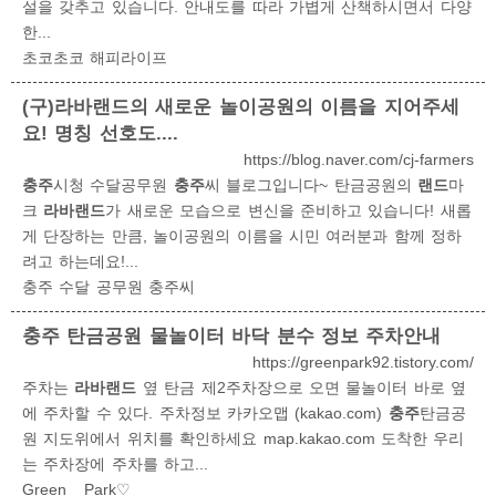
설을 갖추고 있습니다. 안내도를 따라 가볍게 산책하시면서 다양
한...
초코초코 해피라이프
(구)
라바랜드
의 새로운 놀이공원의 이름을 지어주세
요! 명칭 선호도....
https://blog.naver.com/cj-farmers
충주
시청 수달공무원
충주
씨 블로그입니다~ 탄금공원의
랜드
마
크
라바랜드
가 새로운 모습으로 변신을 준비하고 있습니다! 새롭
게 단장하는 만큼, 놀이공원의 이름을 시민 여러분과 함께 정하
려고 하는데요!...
충주 수달 공무원 충주씨
충주
탄금공원 물놀이터 바닥 분수 정보 주차안내
https://greenpark92.tistory.com/
주차는
라바랜드
옆 탄금 제2주차장으로 오면 물놀이터 바로 옆
에 주차할 수 있다. 주차정보 카카오맵 (kakao.com)
충주
탄금공
원 지도위에서 위치를 확인하세요 map.kakao.com 도착한 우리
는 주차장에 주차를 하고...
Green__Park♡