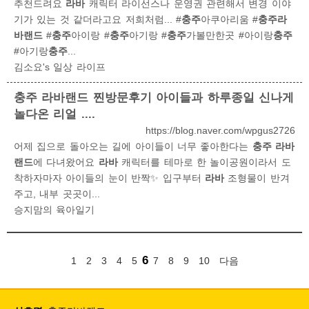
추천드려요
라바
캐릭터 라이선스나 운영권 관련해서 변경 이야
기가 있는 것 같더라고요 저희처럼... #
충주
아쿠아리움 #
충주라
바랜드
#
충주
아이랑 #
충주
아기랑 #
충주
가볼만한곳 #아이랑
충주
#아기랑
충주
...
김소요's 일상 라이프
충주 라바랜드
찐방문후기 아이들과 하루종일 신나게
놀다온 리얼 ....
https://blog.naver.com/wpgus2726
어제 집으로 돌아오는 길에 아이들이 너무 좋아한다는
충주 라바
랜드
에 다녀왔어요
라바
캐릭터를 테마로 한 놀이공원이라서 도
착하자마자 아이들의 눈이 반짝✨ 입구부터
라바
조형물이 반겨
주고, 내부 곳곳이...
승지맘의 육아일기
6
1
2
3
4
5
7
8
9
10
다음